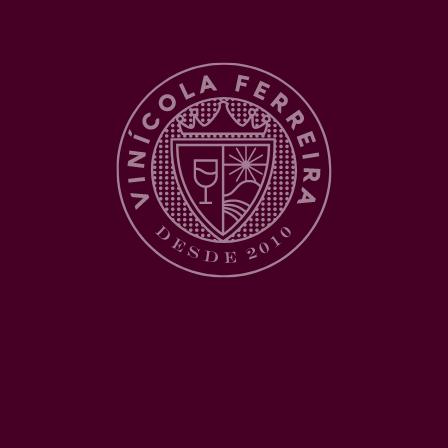
Muito
LOJA ONLINE
obrigado!
Retornaremos seu contato em breve
Voltar para a home